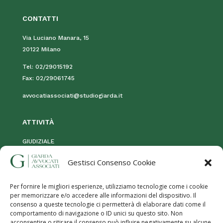
CONTATTI
Via Luciano Manara, 15
20122 Milano
Tel:
02/29015192
Fax:
02/29061745
avvocatiassociati@studiogiarda.it
ATTIVIT
À
GIUDIZIALE
STRAGIUDIZIALE
Gestisci Consenso Cookie
MOG 231
Per fornire le migliori esperienze, utilizziamo tecnologie come i cookie
per memorizzare e/o accedere alle informazioni del dispositivo. Il
consenso a queste tecnologie ci permetterà di elaborare dati come il
comportamento di navigazione o ID unici su questo sito. Non
acconsentire o ritirare il consenso può influire negativamente su alcune