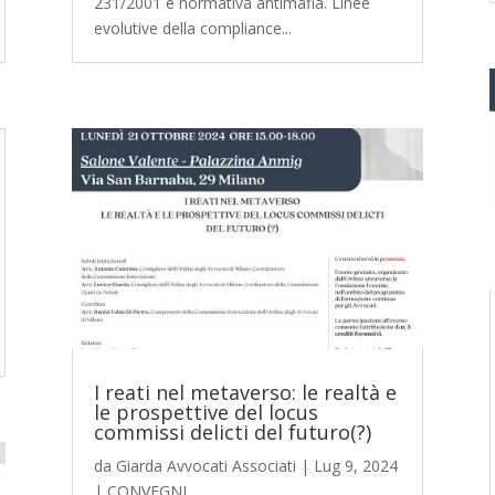
231/2001 e normativa antimafia. Linee
evolutive della compliance...
I reati nel metaverso: le realtà e
le prospettive del locus
commissi delicti del futuro(?)
da
Giarda Avvocati Associati
|
Lug 9, 2024
|
CONVEGNI