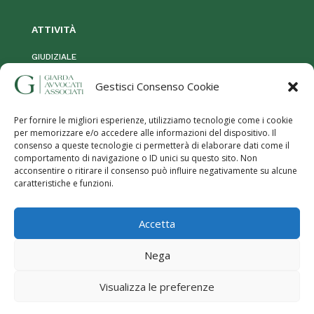
ATTIVIT
À
GIUDIZIALE
STRAGIUDIZIALE
Gestisci Consenso Cookie
MOG 231
Per fornire le migliori esperienze, utilizziamo tecnologie come i cookie
per memorizzare e/o accedere alle informazioni del dispositivo. Il
consenso a queste tecnologie ci permetterà di elaborare dati come il
comportamento di navigazione o ID unici su questo sito. Non
acconsentire o ritirare il consenso può influire negativamente su alcune
caratteristiche e funzioni.
Privacy Policy
|
Termini e utilizzo
|
Cookies
| Giarda Avvocati
Accetta
Associati – P.iva:
08906630960
Responsabilità servizi offerti, contatti, testi e foto presenti sul sito e
Nega
trattamento dei dati a carico di Giarda Avvocati Associati – P.iva:
08906630960
Visualizza le preferenze
Progetto e realizzazione sito web © 2023
Studio Foà
Srl |
Consulenza web
BG Web Solution