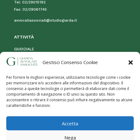
Tel:
02/29015192
Fax:
02/29061745
avvocatiassociati@studiogiarda.it
ATTIVIT
À
GIUDIZIALE
STRAGIUDIZIALE
Gestisci Consenso Cookie
MOG 231
Per fornire le migliori esperienze, utilizziamo tecnologie come i cookie
per memorizzare e/o accedere alle informazioni del dispositivo. Il
consenso a queste tecnologie ci permetterà di elaborare dati come il
comportamento di navigazione o ID unici su questo sito. Non
acconsentire o ritirare il consenso può influire negativamente su alcune
caratteristiche e funzioni.
Privacy Policy
|
Termini e utilizzo
|
Cookies
| Giarda Avvocati
Accetta
Associati – P.iva:
08906630960
Responsabilità servizi offerti, contatti, testi e foto presenti sul sito e
Nega
trattamento dei dati a carico di Giarda Avvocati Associati – P.iva: