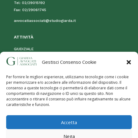
Tel:
02/29015192
Fax:
02/29061745
avvocatiassociati@studiogiarda.it
ATTIVIT
À
GIUDIZIALE
STRAGIUDIZIALE
Gestisci Consenso Cookie
MOG 231
Per fornire le migliori esperienze, utilizziamo tecnologie come i cookie
per memorizzare e/o accedere alle informazioni del dispositivo. Il
consenso a queste tecnologie ci permetterà di elaborare dati come il
comportamento di navigazione o ID unici su questo sito. Non
acconsentire o ritirare il consenso può influire negativamente su alcune
caratteristiche e funzioni.
Privacy Policy
|
Termini e utilizzo
|
Cookies
| Giarda Avvocati
Accetta
Associati – P.iva:
08906630960
Responsabilità servizi offerti, contatti, testi e foto presenti sul sito e
Nega