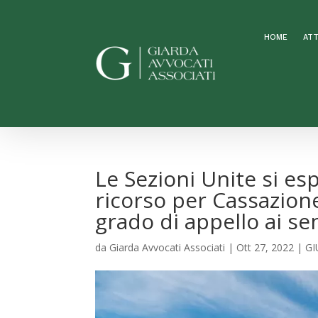
HOME
ATT
Le Sezioni Unite si esp
ricorso per Cassazion
grado di appello ai sens
da
Giarda Avvocati Associati
|
Ott 27, 2022
|
GI