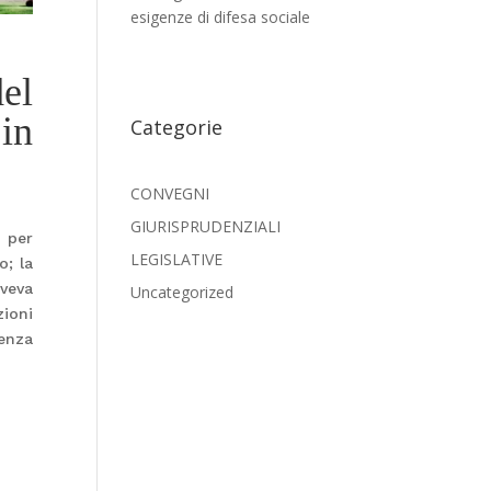
esigenze di difesa sociale
del
in
Categorie
CONVEGNI
GIURISPRUDENZIALI
o per
LEGISLATIVE
o; la
aveva
Uncategorized
zioni
tenza