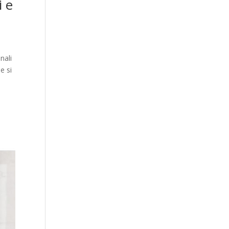
i e
nali
e si