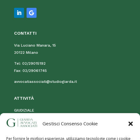
CONTATTI
Via Luciano Manara, 15
20122 Milano
Tel:
02/29015192
Fax:
02/29061745
avvocatiassociati@studiogiarda.it
ATTIVIT
À
GIUDIZIALE
STRAGIUDIZIALE
Gestisci Consenso Cookie
MOG 231
Per fornire le migliori esperienze, utilizziamo tecnologie come i cookie