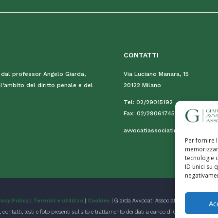
CONTATTI
 dal professor Angelo Giarda,
Via Luciano Manara, 15
ll’ambito del diritto penale e del
20122 Milano
Tel:
02/29015192
Fax:
02/29061745
avvocatiassociati@studiogiarda.
Per fornire 
memorizzare
tecnologie 
ID unici su 
negativament
vacy Policy
|
Termini e utilizzo
|
Cookies
| Giarda Avvocati Associati – P.iva:
0890663
Ac
, contatti, testi e foto presenti sul sito e trattamento dei dati a carico di Giarda Avvocati A