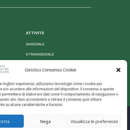
ATTIVIT
À
GIUDIZIALE
STRAGIUDIZIALE
MOG 231
Gestisci Consenso Cookie
it
le migliori esperienze, utilizziamo tecnologie come i cookie per
 e/o accedere alle informazioni del dispositivo. Il consenso a queste
ci permetterà di elaborare dati come il comportamento di navigazione o
questo sito. Non acconsentire o ritirare il consenso può influire
e su alcune caratteristiche e funzioni.
0960
cetta
Nega
Visualizza le preferenze
ssociati – P.iva:
08906630960