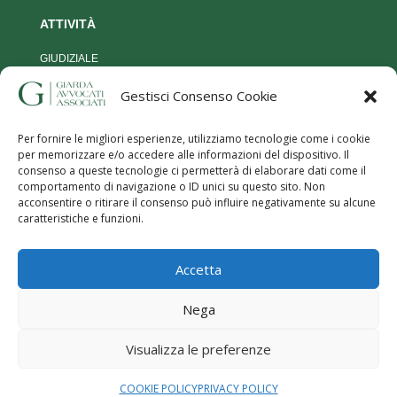
ATTIVIT
À
GIUDIZIALE
STRAGIUDIZIALE
Gestisci Consenso Cookie
MOG 231
Per fornire le migliori esperienze, utilizziamo tecnologie come i cookie
per memorizzare e/o accedere alle informazioni del dispositivo. Il
consenso a queste tecnologie ci permetterà di elaborare dati come il
comportamento di navigazione o ID unici su questo sito. Non
acconsentire o ritirare il consenso può influire negativamente su alcune
caratteristiche e funzioni.
Privacy Policy
|
Termini e utilizzo
|
Cookies
| Giarda Avvocati Associati
Accetta
– P.iva:
08906630960
Responsabilità servizi offerti, contatti, testi e foto presenti sul sito e
Nega
trattamento dei dati a carico di Giarda Avvocati Associati – P.iva:
08906630960
Visualizza le preferenze
Progetto e realizzazione sito web © 2023
Studio Foà
Srl | Consulenza
web
BG Web Solution
COOKIE POLICY
PRIVACY POLICY