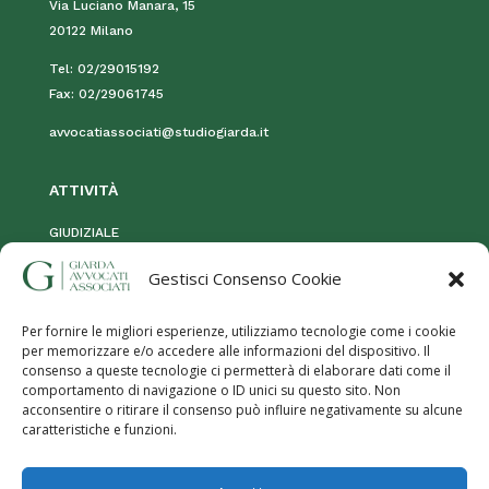
Via Luciano Manara, 15
20122 Milano
Tel:
02/29015192
Fax:
02/29061745
avvocatiassociati@studiogiarda.it
ATTIVIT
À
GIUDIZIALE
STRAGIUDIZIALE
Gestisci Consenso Cookie
MOG 231
Per fornire le migliori esperienze, utilizziamo tecnologie come i cookie
per memorizzare e/o accedere alle informazioni del dispositivo. Il
consenso a queste tecnologie ci permetterà di elaborare dati come il
comportamento di navigazione o ID unici su questo sito. Non
acconsentire o ritirare il consenso può influire negativamente su alcune
caratteristiche e funzioni.
Privacy Policy
|
Termini e utilizzo
|
Cookies
| Giarda Avvocati