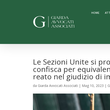
HOME
ATT
Le Sezioni Unite si pr
confisca per equivalen
reato nel giudizio di
da
Giarda Avvocati Associati
|
Mag 10, 2023
|
G