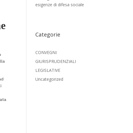
esigenze di difesa sociale
ne
Categorie
CONVEGNI
a
GIURISPRUDENZIALI
lla
LEGISLATIVE
Uncategorized
ad
i
rata